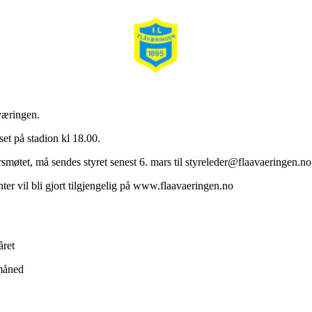
smøte IL Flåværingen
åværingen.
et på stadion kl 18.00.
møtet, må sendes styret senest 6. mars til styreleder@flaavaeringen.no
ter vil bli gjort tilgjengelig på www.flaavaeringen.no
året
 måned