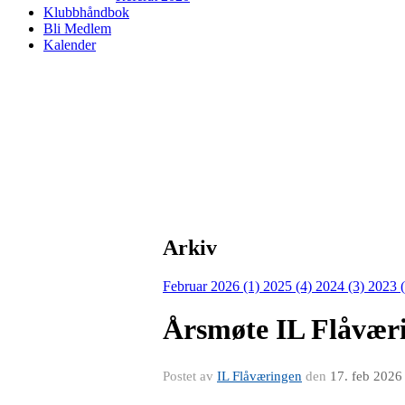
Klubbhåndbok
Bli Medlem
Kalender
Arkiv
Februar 2026 (1)
2025 (4)
2024 (3)
2023 
Årsmøte IL Flåvær
Postet av
IL Flåværingen
den
17. feb 2026