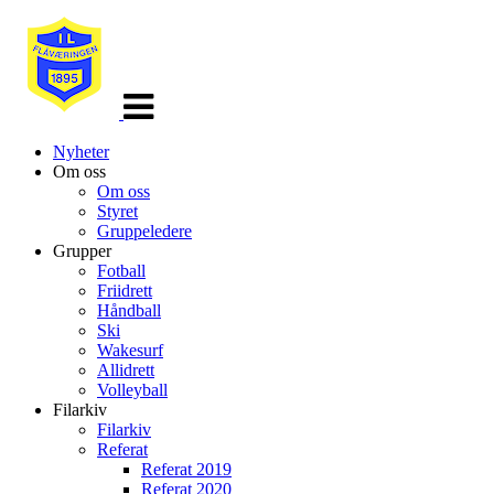
Veksle
navigasjon
Nyheter
Om oss
Om oss
Styret
Gruppeledere
Grupper
Fotball
Friidrett
Håndball
Ski
Wakesurf
Allidrett
Volleyball
Filarkiv
Filarkiv
Referat
Referat 2019
Referat 2020