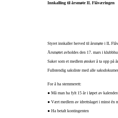
Innkalling til år
Styret innkaller herved til årsmøte i IL Fl
Årsmøtet avholdes den 17. mars i klubbhus
Saker som et medlem ønsker å ta opp på års
Fullstendig saksliste med alle saksdokumen
For å ha stemmerett:
● Må man ha fylt 15 år i løpet av kalender
● Vært medlem av idrettslaget i minst én
● Ha betalt kontingenten