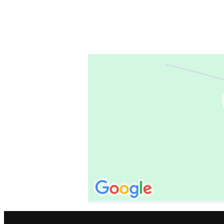
faktura @ flaavaeringen.no
Her finner du oss