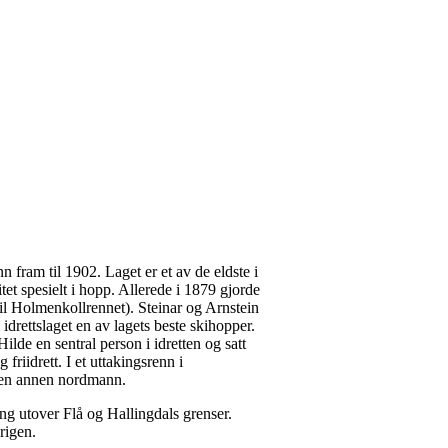
nn fram til 1902. Laget er et av de eldste i
itet spesielt i hopp. Allerede i 1879 gjorde
l Holmenkollrennet). Steinar og Arnstein
idrettslaget en av lagets beste skihopper.
ilde en sentral person i idretten og satt
friidrett. I et uttakingsrenn i
av en annen nordmann.
lang utover Flå og Hallingdals grenser.
rigen.