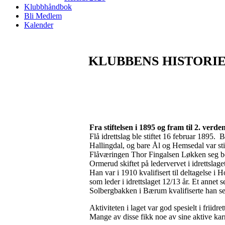
Klubbhåndbok
Bli Medlem
Kalender
KLUBBENS HISTORI
Fra stiftelsen i 1895 og fram til 2. verde
Flå idrettslag ble stiftet 16 februar 1895. B
Hallingdal, og bare Ål og Hemsedal var stifte
Flåværingen Thor Fingalsen Løkken seg bem
Ormerud skiftet på ledervervet i idrettslage
Han var i 1910 kvalifisert til deltagelse i 
som leder i idrettslaget 12/13 år. Et annet 
Solbergbakken i Bærum kvalifiserte han se
Aktiviteten i laget var god spesielt i friid
Mange av disse fikk noe av sine aktive karr