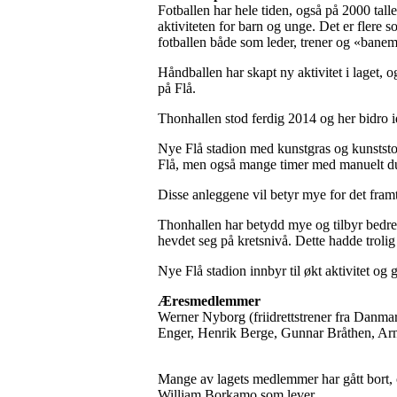
Fotballen har hele tiden, også på 2000 tall
aktiviteten for barn og unge. Det er flere s
fotballen både som leder, trener og «banem
Håndballen har skapt ny aktivitet i laget,
på Flå.
Thonhallen stod ferdig 2014 og her bidro 
Nye Flå stadion med kunstgras og kunststoff
Flå, men også mange timer med manuelt du
Disse anleggene vil betyr mye for det framtid
Thonhallen har betydd mye og tilbyr bedre t
hevdet seg på kretsnivå. Dette hadde trolig
Nye Flå stadion innbyr til økt aktivitet og g
Æresmedlemmer
Werner Nyborg (friidrettstrener fra Danmar
Enger, Henrik Berge, Gunnar Bråthen, Arn
Mange av lagets medlemmer har gått bort, 
William Borkamo som lever.