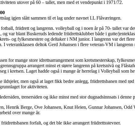
ktiviteten utover på 60 – tallet, men med et vendepunkt i 1971/72.
000
tslag igjen slått sammen til et lag under navnet I.L Flåværingen.
fotball, friidrett og langrenn. volleyball og i noen år på 70- tallet var
en, og var blant Buskeruds ledende friidrettsklubber både i gutte/jentekl
re krets- og fylkesmestere og deltaker i NM junior. I langrenn var det fler
n. I veteranklassen deltok Gerd Johansen i flere veteran-VM i langrenn 
ssen for mange store idrettsarrangement som kretsmesterskap, fylkesmest
grennsgruppa arrangert minst et større langrenn på kretsnivå og Flåstaf
eg i kretsen. Laget hadde også i mange år herrelag i Volleyball som he
e ildsjeler, men også at laget fikk bedre anlegg, friidrettsbanen med rø
grunnlaget for aktiviteten.
 ledersiden, trenersiden og ikke minst med stor dugnadsinnsats i denne 
ten, Henrik Berge, Ove Johansen, Knut Heien, Gunnar Johansen, Odd 
 arbeid over mange år.
g friidrettsbanen forfalt, og det ble ikke arrangert friidrettsstevner.