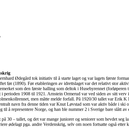
E
nskrig
ernhard Ødegård tok initiativ til å starte laget og var lagets første forma
t før (1890). Før etableringen av idrettslaget var det relativt stor aktiv
erket som den første halling som deltok i Husebyrennet (forløperen ti
t i perioden 1908 til 1921. Arnstein Ormerud var ved siden av sitt verv i 
Holmenkollrennet, men måtte melde forfall. På 1920/30 tallet var Erik K H
sentralt navn fra denne tiden var Knut Løvstad som var aktiv både i ski og 
g til å representere Norge, og han ble nummer 2 i Sverige bare slått 
rett på 30 – tallet, og det var mange juniorer og seniorer som hevdet seg 
iere ødelagt pga. andre Verdenskrig, selv om noen fortsatte også etter k