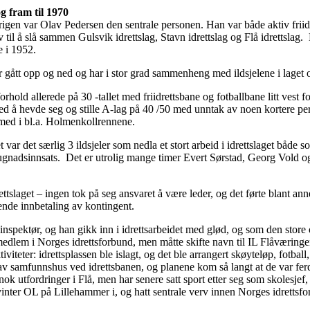
og fram til 1970
 krigen var Olav Pedersen den sentrale personen. Han var både aktiv friid
iv til å slå sammen Gulsvik idrettslag, Stavn idrettslag og Flå idrettslag.
 i 1952.
har gått opp og ned og har i stor grad sammenheng med ildsjelene i laget
forhold allerede på 30 -tallet med friidrettsbane og fotballbane litt vest f
 å hevde seg og stille A-lag på 40 /50 med unntak av noen kortere period
e med i bl.a. Holmenkollrennene.
let var det særlig 3 ildsjeler som nedla et stort arbeid i idrettslaget både 
gnadsinnsats. Det er utrolig mange timer Evert Sørstad, Georg Vold og 
rettslaget – ingen tok på seg ansvaret å være leder, og det førte blant anne
ende innbetaling av kontingent.
nspektør, og han gikk inn i idrettsarbeidet med glød, og som den store o
 medlem i Norges idrettsforbund, men måtte skifte navn til IL Flåværingen
teter: idrettsplassen ble islagt, og det ble arrangert skøyteløp, fotball, 
g av samfunnshus ved idrettsbanen, og planene kom så langt at de var fer
 nok utfordringer i Flå, men har senere satt sport etter seg som skolesje
ter OL på Lillehammer i, og hatt sentrale verv innen Norges idrettsfo