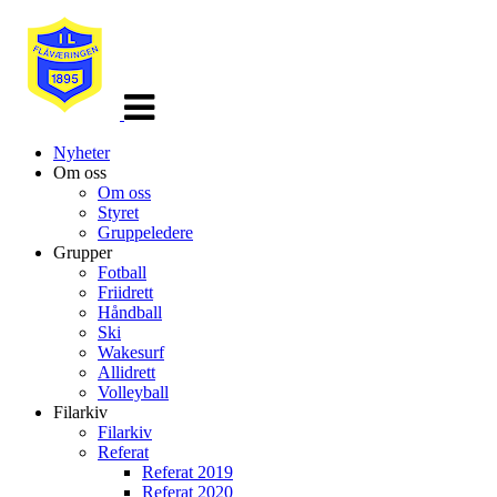
Veksle
navigasjon
Nyheter
Om oss
Om oss
Styret
Gruppeledere
Grupper
Fotball
Friidrett
Håndball
Ski
Wakesurf
Allidrett
Volleyball
Filarkiv
Filarkiv
Referat
Referat 2019
Referat 2020