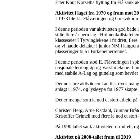
Etter Knut Korseths flytting fra Flå sank a
Aktivitet i laget fra 1970 og fram mot 2
I 1973 ble I.L Flåværingen og Gulsvik idret
I denne perioden var aktiviteten god både i 
stilte flere år herrelag i Holmenkollstafett
klasseseier I Tyrvinglekene i friidrett, fle
og vi hadde deltaker i junior NM i langren
plasseringer bl.a i Birkebeinerrennet.
I denne perioden stod IL Flåværingen i spi
nasjonale terrengløp og Vassfarlekene. Lan
med stabile A-Lag og guttelag som hevdet s
Denne store aktiviteten kan tilskrives mang
anlagt i 1974, og lysløypa fra 1977 skapte 
Det er mange som la ned et stort arbeid på
Christen Berg, Arne Østdahl, Gunnar Brå
Kristoffer Grimeli med flere la ned et stort
På 1990 tallet sank aktiviteten i friidrett, o
Aktivitet på 2000-tallet fram til 2019