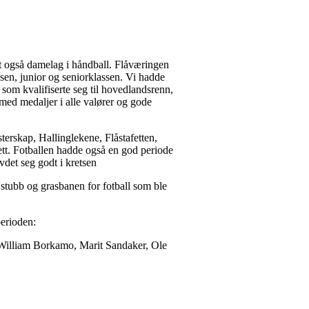
 det også damelag i håndball. Flåværingen
assen, junior og seniorklassen. Vi hadde
e som kvalifiserte seg til hovedlandsrenn,
med medaljer i alle valører og gode
erskap, Hallinglekene, Flåstafetten,
ett. Fotballen hadde også en god periode
vdet seg godt i kretsen
d stubb og grasbanen for fotball som ble
perioden:
William Borkamo, Marit Sandaker, Ole