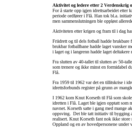
Aktivitet og ledere etter 2 Verdenskrig 
For å starte opp igjen idrettsarbeidet etter
periode ordfører i Flå. Han tok bl.a. initiat
men sammenslutningen ble oppløst allerede
Aktiviteten etter krigen og fram til i dag 
Friidrett og til dels fotball hadde brukbare 
brukbar fotballbane hadde laget vansker med
i laget og i langrenn hadde laget deltaker
Fra slutten av 40-tallet til slutten av 50-tal
som trenere og ikke minst en formidabel du
Flå.
Fra 1959 til 1962 var det en tillitskrise i id
idrettsforbunds register på grunn av mangl
I 1962 kom Knut Korseth til Flå som skolei
idretten i Flå. Laget ble igjen opptatt som
navnet. Korseth satte i gang med mange aktivi
oppsving. Det ble tatt initiativ til byggin
realisert. Knut Korseth fant nok ikke store
Oppland og en av hovedpersonene under vin