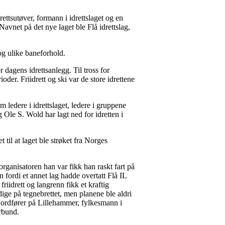
rettsutøver, formann i idrettslaget og en
 Navnet på det nye laget ble Flå idrettslag,
 og ulike baneforhold.
or dagens idrettsanlegg. Til tross for
er. Friidrett og ski var de store idrettene
som ledere i idrettslaget, ledere i gruppene
Ole S. Wold har lagt ned for idretten i
t til at laget ble strøket fra Norges
rganisatoren han var fikk han raskt fart på
 fordi et annet lag hadde overtatt Flå IL
friidrett og langrenn fikk et kraftig
dige på tegnebrettet, men planene ble aldri
f, ordfører på Lillehammer, fylkesmann i
rbund.