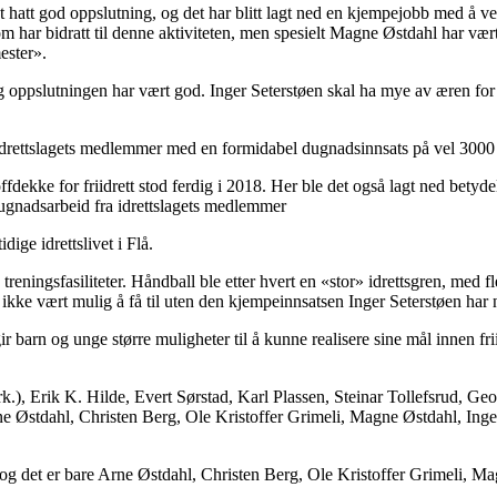
et hatt god oppslutning, og det har blitt lagt ned en kjempejobb med å 
om har bidratt til denne aktiviteten, men spesielt Magne Østdahl har vært 
ester».
 og oppslutningen har vært god. Inger Seterstøen skal ha mye av æren fo
idrettslagets medlemmer med en formidabel dugnadsinnsats på vel 3000
dekke for friidrett stod ferdig i 2018. Her ble det også lagt ned betyde
gnadsarbeid fra idrettslagets medlemmer
ige idrettslivet i Flå.
reningsfasiliteter. Håndball ble etter hvert en «stor» idrettsgren, med f
 ikke vært mulig å få til uten den kjempeinnsatsen Inger Seterstøen har 
ir barn og unge større muligheter til å kunne realisere sine mål innen frii
k.), Erik K. Hilde, Evert Sørstad, Karl Plassen, Steinar Tollefsrud, G
e Østdahl, Christen Berg, Ole Kristoffer Grimeli, Magne Østdahl, In
og det er bare Arne Østdahl, Christen Berg, Ole Kristoffer Grimeli, M