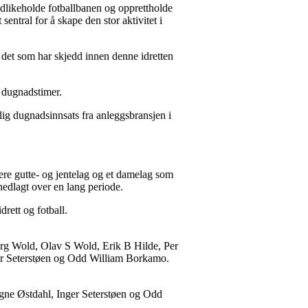
vedlikeholde fotballbanen og opprettholde
sentral for å skape den stor aktivitet i
r det som har skjedd innen denne idretten
 dugnadstimer.
lig dugnadsinnsats fra anleggsbransjen i
lere gutte- og jentelag og et damelag som
nedlagt over en lang periode.
drett og fotball.
eorg Wold, Olav S Wold, Erik B Hilde, Per
ger Seterstøen og Odd William Borkamo.
agne Østdahl, Inger Seterstøen og Odd