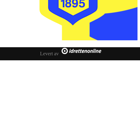
Levert av
IL FLÅVÆRINGEN
Postboks 20
3545 FLÅ
faktura @ flaavaeringen.no
Her finner du oss