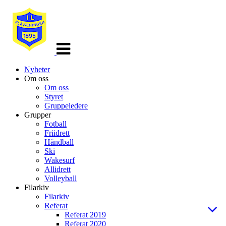
Veksle
navigasjon
Nyheter
Om oss
Om oss
Styret
Gruppeledere
Grupper
Fotball
Friidrett
Håndball
Ski
Wakesurf
Allidrett
Volleyball
Filarkiv
Filarkiv
Referat
Referat 2019
Referat 2020