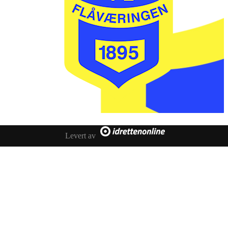
Levert av
IL FLÅVÆRINGEN
Postboks 20
3545 FLÅ
faktura @ flaavaeringen.no
Her finner du oss