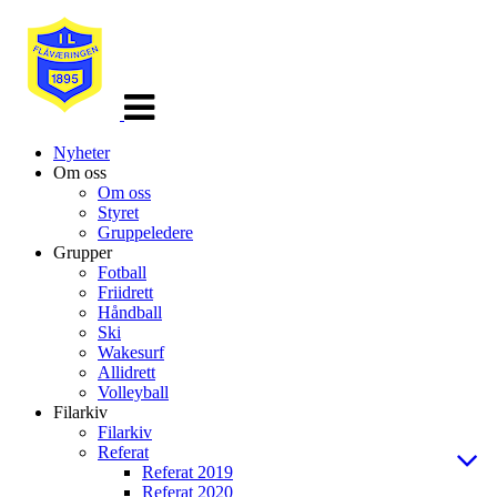
Veksle
navigasjon
Nyheter
Om oss
Om oss
Styret
Gruppeledere
Grupper
Fotball
Friidrett
Håndball
Ski
Wakesurf
Allidrett
Volleyball
Filarkiv
Filarkiv
Referat
Referat 2019
Referat 2020