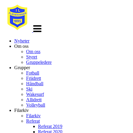
Veksle
navigasjon
Nyheter
Om oss
Om oss
Styret
Gruppeledere
Grupper
Fotball
Friidrett
Håndball
Ski
Wakesurf
Allidrett
Volleyball
Filarkiv
Filarkiv
Referat
Referat 2019
Referat 2020