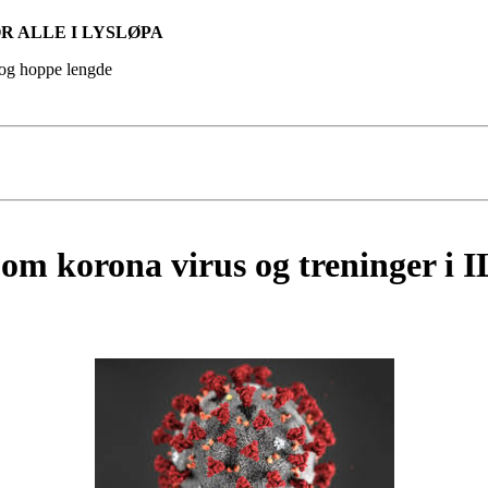
R ALLE I LYSL
Ø
PA
 og hoppe lengde
 om korona virus og treninger i 
0