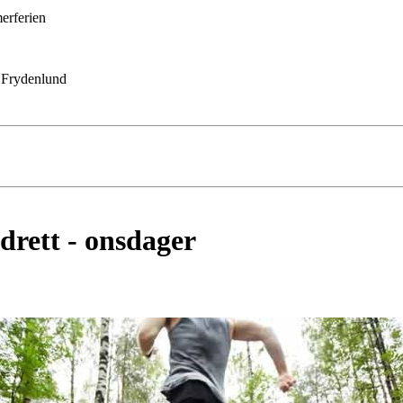
erferien
 Frydenlund
idrett - onsdager