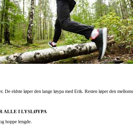
tter. De eldste løper den lange løypa med Erik. Resten løper den mello
 ALLE I LYSL
Ø
YPA
 og hoppe lengde.