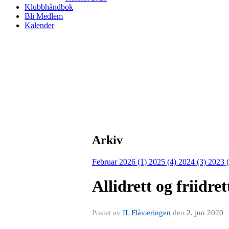
Klubbhåndbok
Bli Medlem
Kalender
Arkiv
Februar 2026 (1)
2025 (4)
2024 (3)
2023 
Allidrett og friidret
Postet av
IL Flåværingen
den
2. jun 2020