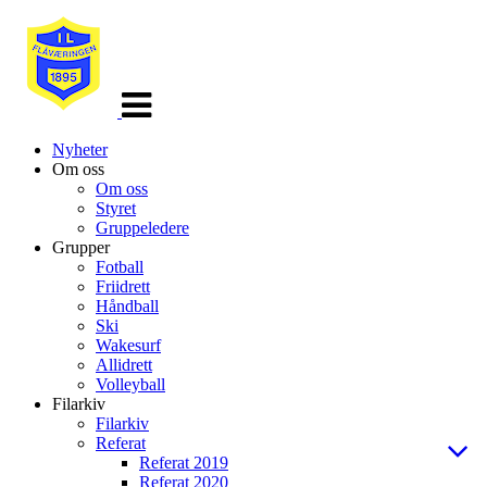
Veksle
navigasjon
Nyheter
Om oss
Om oss
Styret
Gruppeledere
Grupper
Fotball
Friidrett
Håndball
Ski
Wakesurf
Allidrett
Volleyball
Filarkiv
Filarkiv
Referat
Referat 2019
Referat 2020