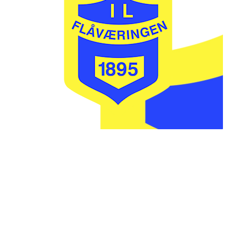
IL FLÅVÆRINGEN
Postboks 20
3545 FLÅ
faktura @ flaavaeringen.no