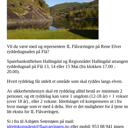
Vil du være med og representere IL Flåværingen på Rene Elver
ryddedugnaden på Flå?
Sparebankstiftelsen Hallingdal og Regionrådet Hallingdal arranger
ryddedugnad på Flå 13, 14 eller 15 Mai (fra klokken 17.00 -
20.00).
Hvert ryddelag får utdelt et område som skal ryddes langs elven.
Av sikkerhetshensyn skal ett ryddelag alltid bestå av minimum 2
personer, og ett ryddelag kan være 1 ungdom (12-18 år) + 1 vokse
(over 18 år) , eller 2 voksne. Idrettslaget vil kompenseres ut i fra
hvor mange som er med å delta. Her er det muligheter for å tjene in
litt ekstra for IL Flåværingen.
Si i fra til Asbjørn Seterstøen på mail:
idrettskonsulent@flaavaeringen.no
eller mobil: 953 08 941 innen