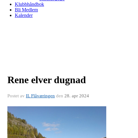
Klubbhåndbok
Bli Medlem
Kalender
Rene elver dugnad
Postet av
IL Flåværingen
den
28. apr 2024