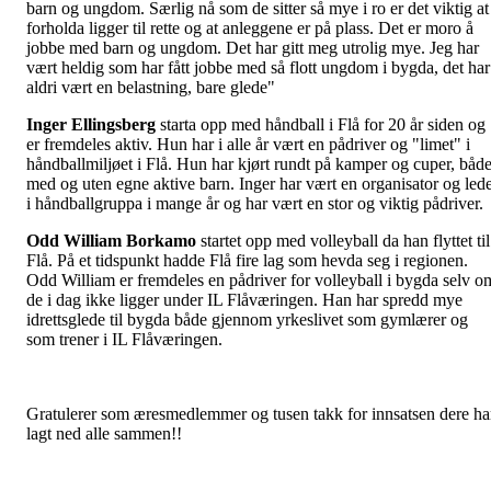
barn og ungdom. Særlig nå som de sitter så mye i ro er det viktig at
forholda ligger til rette og at anleggene er på plass. Det er moro å
jobbe med barn og ungdom. Det har gitt meg utrolig mye. Jeg har
vært heldig som har fått jobbe med så flott ungdom i bygda, det har
aldri vært en belastning, bare glede"
Inger Ellingsberg
starta opp med håndball i Flå for 20 år siden og
er fremdeles aktiv. Hun har i alle år vært en pådriver og "limet" i
håndballmiljøet i Flå. Hun har kjørt rundt på kamper og cuper, båd
med og uten egne aktive barn. Inger har vært en organisator og led
i håndballgruppa i mange år og har vært en stor og viktig pådriver.
Odd William Borkamo
startet opp med volleyball da han flyttet til
Flå. På et tidspunkt hadde Flå fire lag som hevda seg i regionen.
Odd William er fremdeles en pådriver for volleyball i bygda selv o
de i dag ikke ligger under IL Flåværingen. Han har spredd mye
idrettsglede til bygda både gjennom yrkeslivet som gymlærer og
som trener i IL Flåværingen.
Gratulerer som æresmedlemmer og tusen takk for innsatsen dere ha
lagt ned alle sammen!!