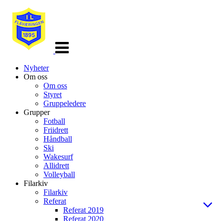
Veksle
navigasjon
Nyheter
Om oss
Om oss
Styret
Gruppeledere
Grupper
Fotball
Friidrett
Håndball
Ski
Wakesurf
Allidrett
Volleyball
Filarkiv
Filarkiv
Referat
Referat 2019
Referat 2020