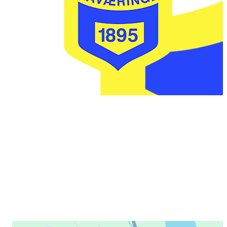
IL FLÅVÆRINGEN
Postboks 20
3545 FLÅ
faktura @ flaavaeringen.no
Her finner du oss