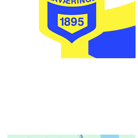
IL FLÅVÆRINGEN
Postboks 20
3545 FLÅ
faktura @ flaavaeringen.no
Her finner du oss