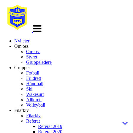
Veksle
navigasjon
Nyheter
Om oss
Om oss
Styret
Gruppeledere
Grupper
Fotball
Friidrett
Håndball
Ski
Wakesurf
Allidrett
Volleyball
Filarkiv
Filarkiv
Referat
Referat 2019
Referat 2020