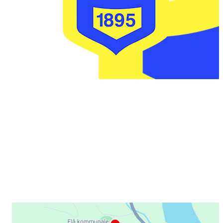
IL FLÅVÆRINGEN
Postboks 20
3545 FLÅ
faktura @ flaavaeringen.no
Her finner du oss