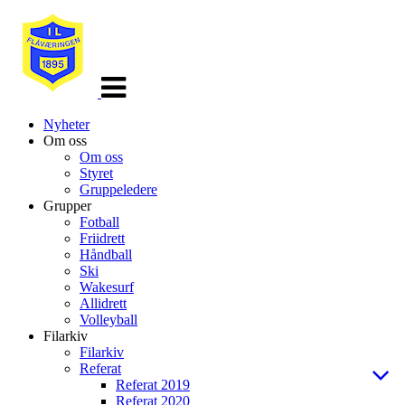
Veksle
navigasjon
Nyheter
Om oss
Om oss
Styret
Gruppeledere
Grupper
Fotball
Friidrett
Håndball
Ski
Wakesurf
Allidrett
Volleyball
Filarkiv
Filarkiv
Referat
Referat 2019
Referat 2020