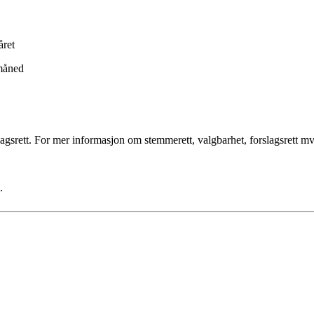
året
 måned
rett. For mer informasjon om stemmerett, valgbarhet, forslagsrett mv., s
.