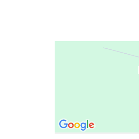
Postboks 20
3545 FLÅ
faktura @ flaavaeringen.no
Her finner du oss