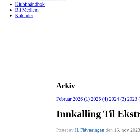
Klubbhåndbok
Bli Medlem
Kalender
Arkiv
Februar 2026 (1)
2025 (4)
2024 (3)
2023 
Innkalling Til Eks
Postet av
IL Flåværingen
den
16. nov 202