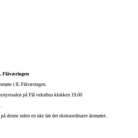
IL Flåværingen
årsmøte i IL Flåværingen.
styresalen på Flå veksthus klokken 19.00
.
lig på denne siden en uke før det ekstraordinære årsmøtet.