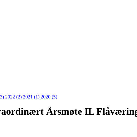
(3)
2022 (2)
2021 (1)
2020 (5)
traordinært Årsmøte IL Flåværin
3